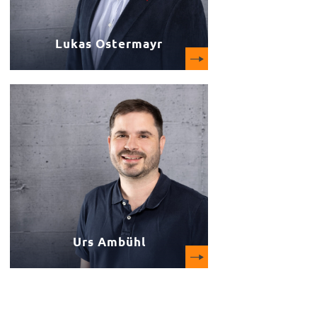
Mail
Lukas Ostermayr
Urs Ambühl
Stv. Abteilungsleiter
Verkehrsplanung
Mail
Urs Ambühl