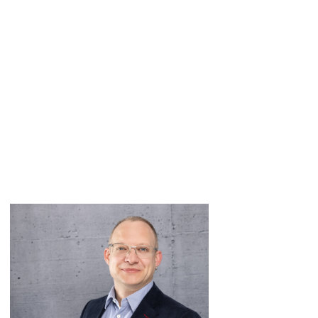
Lukas Ostermayr
Abteilungsleiter
Verkehrsplanung