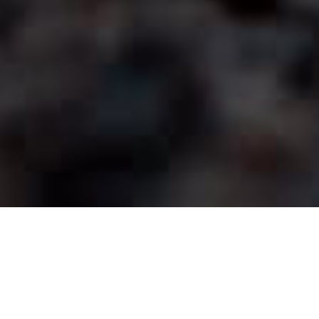
Wir sind ein erfahrenes und unabhängiges
Ingenieur-, Planungs- und
Beratungsunternehmen. Insgesamt arbeiten