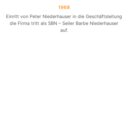
1968
Einritt von Peter Niederhauser in die Geschäftsleitung
die Firma tritt als SBN – Seiler Barbe Niederhauser
auf.
1959
Gründung des Ingenieurbüro Seiler+Barbe, welches
sich mit der in der Schweiz noch wenig bekannten
Verkehrsplanung beschäftigt. Bald kommen Strassen-
und allgemeiner Tiefbau hinzu.