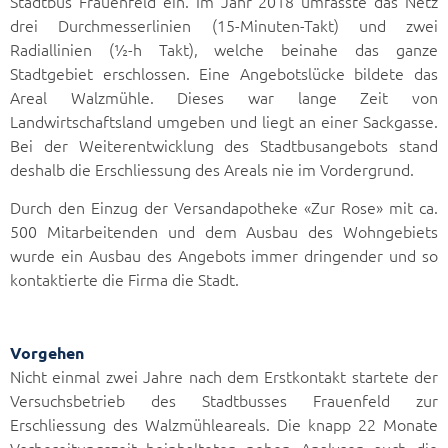
Stadtbus Frauenfeld ein. Im Jahr 2018 umfasste das Netz
drei Durchmesserlinien (15-Minuten-Takt) und zwei
Radiallinien (½-h Takt), welche beinahe das ganze
Stadtgebiet erschlossen. Eine Angebotslücke bildete das
Areal Walzmühle. Dieses war lange Zeit von
Landwirtschaftsland umgeben und liegt an einer Sackgasse.
Bei der Weiterentwicklung des Stadtbusangebots stand
deshalb die Erschliessung des Areals nie im Vordergrund.
Durch den Einzug der Versandapotheke «Zur Rose» mit ca.
500 Mitarbeitenden und dem Ausbau des Wohngebiets
wurde ein Ausbau des Angebots immer dringender und so
kontaktierte die Firma die Stadt.
Vorgehen
Nicht einmal zwei Jahre nach dem Erstkontakt startete der
Versuchsbetrieb des Stadtbusses Frauenfeld zur
Erschliessung des Walzmühleareals. Die knapp 22 Monate
Vorbereitungszeit beinhalteten neben Analysen auch die