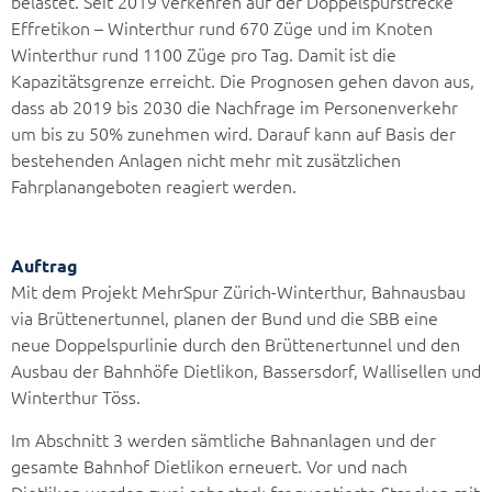
belastet. Seit 2019 verkehren auf der Doppelspurstrecke
Effretikon – Winterthur rund 670 Züge und im Knoten
Winterthur rund 1100 Züge pro Tag. Damit ist die
Kapazitätsgrenze erreicht. Die Prognosen gehen davon aus,
dass ab 2019 bis 2030 die Nachfrage im Personenverkehr
um bis zu 50% zunehmen wird. Darauf kann auf Basis der
bestehenden Anlagen nicht mehr mit zusätzlichen
Fahrplanangeboten reagiert werden.
Auftrag
Mit dem Projekt MehrSpur Zürich-Winterthur, Bahnausbau
via Brüttenertunnel, planen der Bund und die SBB eine
neue Doppelspurlinie durch den Brüttenertunnel und den
Ausbau der Bahnhöfe Dietlikon, Bassersdorf, Wallisellen und
Winterthur Töss.
Im Abschnitt 3 werden sämtliche Bahnanlagen und der
gesamte Bahnhof Dietlikon erneuert. Vor und nach
Dietlikon werden zwei sehr stark frequentierte Strecken mit