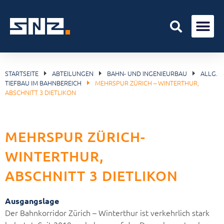
STARTSEITE
ABTEILUNGEN
BAHN- UND INGENIEURBAU
ALLG.
TIEFBAU IM BAHNBEREICH
MEHRSPUR ZÜRICH – WINTERTHUR,
ABSCHNITT 3 DIETLIKON
MEHRSPUR ZÜRICH-
WINTERTHUR,
ABSCHNITT 3 DIETLIKON
Ausgangslage
Der Bahnkorridor Zürich – Winterthur ist verkehrlich stark