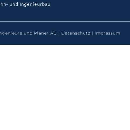
hn- und Ingenieurbau
ngenieure und Planer AG |
Datenschutz
|
Impressum