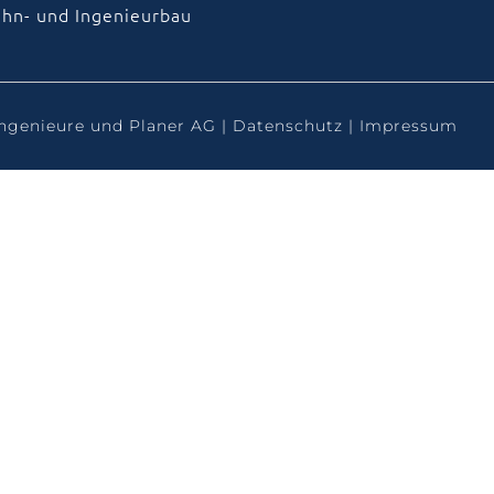
hn- und Ingenieurbau
ngenieure und Planer AG |
Datenschutz
|
Impressum